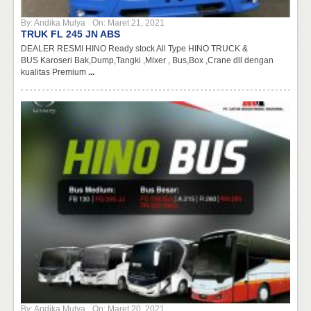
By:
Andika Mulya
On:
Maret 21, 2021
TRUK FL 245 JN ABS
DEALER RESMI HINO Ready stock All Type HINO TRUCK &
BUS Karoseri Bak,Dump,Tangki ,Mixer , Bus,Box ,Crane dll dengan
kualitas Premium
...
By:
Andika Mulya
On:
Maret 20, 2021