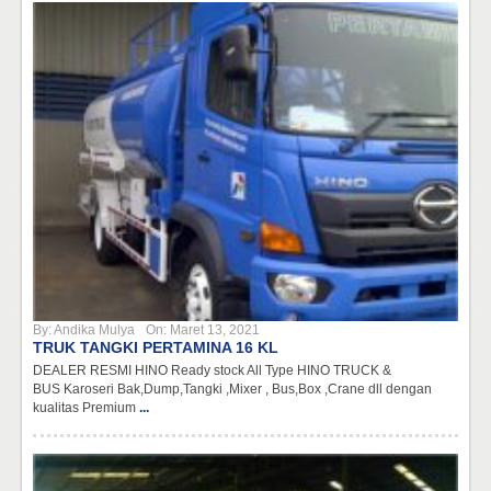
By:
Andika Mulya
On:
Maret 13, 2021
TRUK TANGKI PERTAMINA 16 KL
DEALER RESMI HINO Ready stock All Type HINO TRUCK &
BUS Karoseri Bak,Dump,Tangki ,Mixer , Bus,Box ,Crane dll dengan
kualitas Premium
...