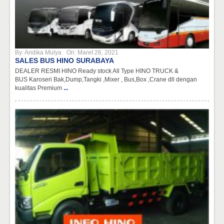
By:
Andika Mulya
On:
Maret 26, 2021
SALES BUS HINO SURABAYA
DEALER RESMI HINO Ready stock All Type HINO TRUCK &
BUS Karoseri Bak,Dump,Tangki ,Mixer , Bus,Box ,Crane dll dengan
kualitas Premium
...