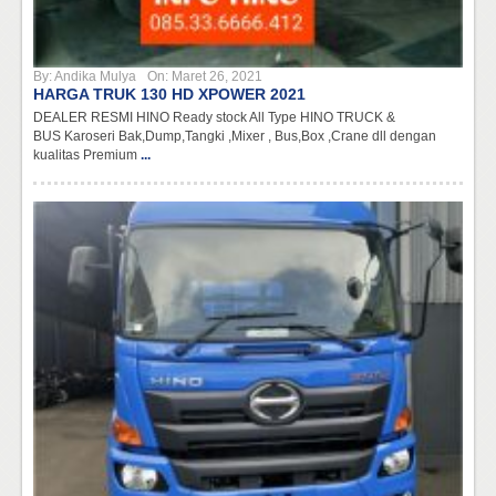
By:
Andika Mulya
On:
Maret 26, 2021
HARGA TRUK 130 HD XPOWER 2021
DEALER RESMI HINO Ready stock All Type HINO TRUCK &
BUS Karoseri Bak,Dump,Tangki ,Mixer , Bus,Box ,Crane dll dengan
kualitas Premium
...