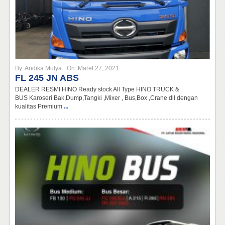
By:
Andika Mulya
On:
Maret 27, 2021
FL 245 JN ABS
DEALER RESMI HINO Ready stock All Type HINO TRUCK &
BUS Karoseri Bak,Dump,Tangki ,Mixer , Bus,Box ,Crane dll dengan
kualitas Premium
...