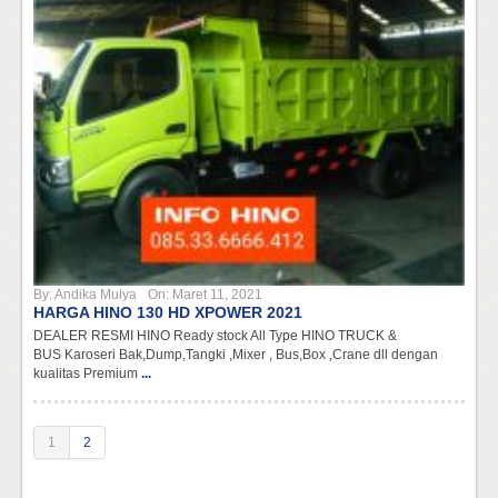
By:
Andika Mulya
On:
Maret 11, 2021
HARGA HINO 130 HD XPOWER 2021
DEALER RESMI HINO Ready stock All Type HINO TRUCK &
BUS Karoseri Bak,Dump,Tangki ,Mixer , Bus,Box ,Crane dll dengan
kualitas Premium
...
1
2