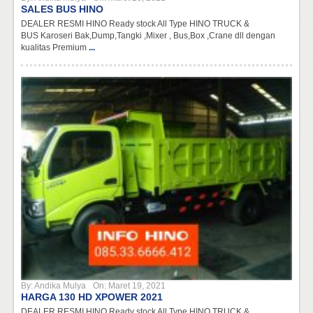
SALES BUS HINO
DEALER RESMI HINO Ready stock All Type HINO TRUCK &
BUS Karoseri Bak,Dump,Tangki ,Mixer , Bus,Box ,Crane dll dengan
kualitas Premium
...
By:
Andika Mulya
On:
Maret 19, 2021
HARGA 130 HD XPOWER 2021
DEALER RESMI HINO Ready stock All Type HINO TRUCK &