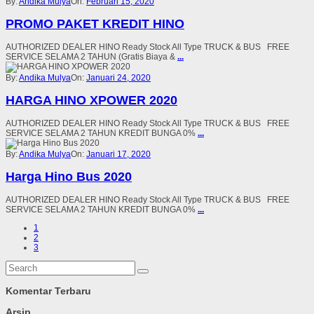
By:
Andika Mulya
On:
Februari 15, 2020
PROMO PAKET KREDIT HINO
AUTHORIZED DEALER HINO Ready Stock All Type TRUCK & BUS FREE
SERVICE SELAMA 2 TAHUN (Gratis Biaya &
...
By:
Andika Mulya
On:
Januari 24, 2020
HARGA HINO XPOWER 2020
AUTHORIZED DEALER HINO Ready Stock All Type TRUCK & BUS FREE
SERVICE SELAMA 2 TAHUN KREDIT BUNGA 0%
...
By:
Andika Mulya
On:
Januari 17, 2020
Harga Hino Bus 2020
AUTHORIZED DEALER HINO Ready Stock All Type TRUCK & BUS FREE
SERVICE SELAMA 2 TAHUN KREDIT BUNGA 0%
...
1
2
3
Komentar Terbaru
Arsip