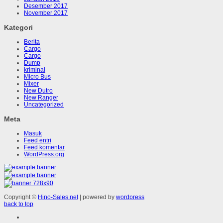
Desember 2017
November 2017
Kategori
Berita
Cargo
Cargo
Dump
kriminal
Micro Bus
Mixer
New Dutro
New Ranger
Uncategorized
Meta
Masuk
Feed entri
Feed komentar
WordPress.org
Copyright ©
Hino-Sales.net
| powered by
wordpress
back to top