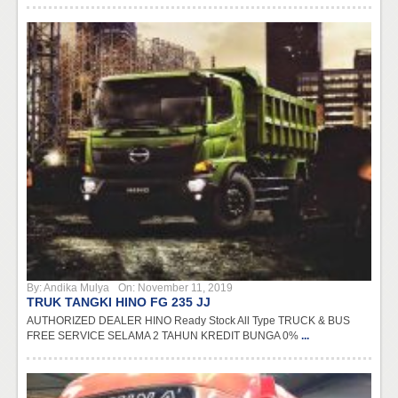
By:
Andika Mulya
On:
November 11, 2019
TRUK TANGKI HINO FG 235 JJ
AUTHORIZED DEALER HINO Ready Stock All Type TRUCK & BUS
FREE SERVICE SELAMA 2 TAHUN KREDIT BUNGA 0%
...