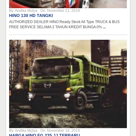
By:
Andika Mulya
On:
November 21, 2019
HINO 130 HD TANGKI
AUTHORIZED DEALER HINO Ready Stock All Type TRUCK & BUS
FREE SERVICE SELAMA 2 TAHUN KREDIT BUNGA 0%
...
By:
Andika Mulya
On:
November 18, 2019
HARGA HINO FG 235 JJ TERBARU