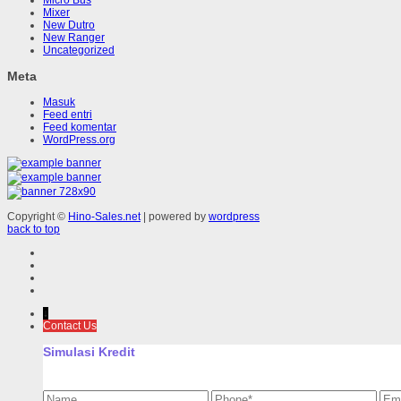
Micro Bus
Mixer
New Dutro
New Ranger
Uncategorized
Meta
Masuk
Feed entri
Feed komentar
WordPress.org
Copyright ©
Hino-Sales.net
| powered by
wordpress
back to top
↓
Contact Us
Simulasi Kredit