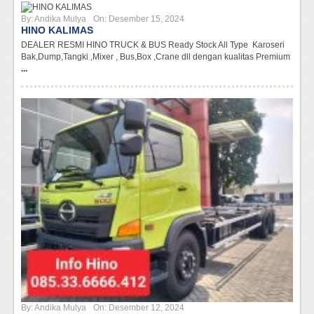
By:
Andika Mulya
On:
Desember 15, 2024
HINO KALIMAS
DEALER RESMI HINO TRUCK & BUS Ready Stock All Type Karoseri
Bak,Dump,Tangki ,Mixer , Bus,Box ,Crane dll dengan kualitas Premium
...
By:
Andika Mulya
On:
Desember 12, 2024