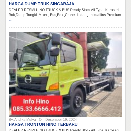
HARGA DUMP TRUK SINGARAJA
DEALER RESMI HINO TRUCK & BUS Ready Stock All Type Karoseri
Bak,Dump,Tangki ,Mixer , Bus,Box ,Crane dll dengan kualitas Premium
...
By:
Andika Mulya
On:
Desember 19, 2024
HARGA TRONTON HINO TERBARU
DEALER RESMI HINO TRUCK & BUS Ready Stock All Type Karoseri