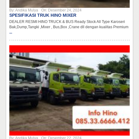
By:
Andika Mulya
On:
Desember 24, 2024
SPESIFIKASI TRUK HINO MIXER
DEALER RESMI HINO TRUCK & BUS Ready Stock All Type Karoseri
Bak,Dump,Tangki ,Mixer , Bus,Box ,Crane dll dengan kualitas Premium
...
By:
Andika Mulya
On:
Desember 22, 2024