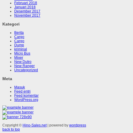
Februari 2018
Januari 2018
Desember 2017
November 2017
Kategori
Berita
Cargo
Cargo
Dump
kriminal
Micro Bus
Mixer
New Dutro
New Ranger
Uncategorized
Meta
Masuk
Feed entri
Feed komentar
WordPress.org
Copyright ©
Hino-Sales.net
| powered by
wordpress
back to top