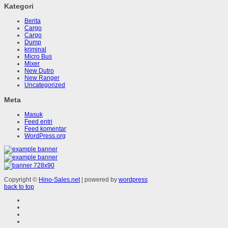
Kategori
Berita
Cargo
Cargo
Dump
kriminal
Micro Bus
Mixer
New Dutro
New Ranger
Uncategorized
Meta
Masuk
Feed entri
Feed komentar
WordPress.org
Copyright ©
Hino-Sales.net
| powered by
wordpress
back to top