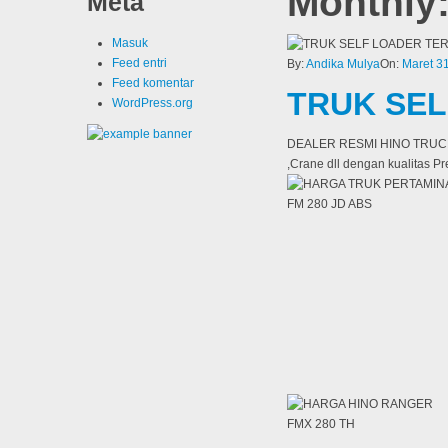
Monthly:
Meta
Masuk
Feed entri
By:
Andika Mulya
On:
Maret 3
Feed komentar
TRUK SE
WordPress.org
DEALER RESMI HINO TRUCK & 
,Crane dll dengan kualitas 