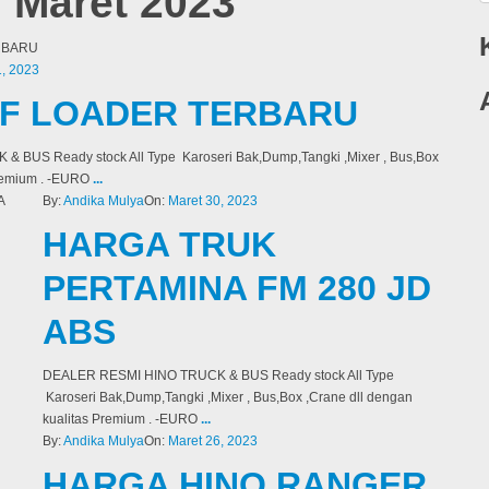
 Maret 2023
1, 2023
LF LOADER TERBARU
BUS Ready stock All Type Karoseri Bak,Dump,Tangki ,Mixer , Bus,Box
Premium . -EURO
...
By:
Andika Mulya
On:
Maret 30, 2023
HARGA TRUK
PERTAMINA FM 280 JD
ABS
DEALER RESMI HINO TRUCK & BUS Ready stock All Type
Karoseri Bak,Dump,Tangki ,Mixer , Bus,Box ,Crane dll dengan
kualitas Premium . -EURO
...
By:
Andika Mulya
On:
Maret 26, 2023
HARGA HINO RANGER