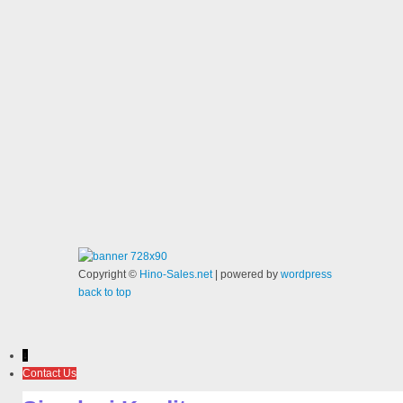
Copyright ©
Hino-Sales.net
| powered by
wordpress
back to top
↓
Contact Us