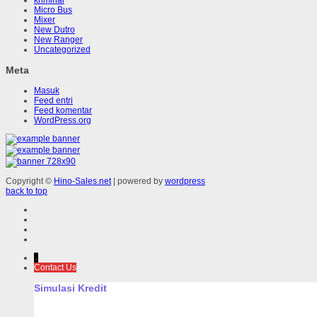
kriminal
Micro Bus
Mixer
New Dutro
New Ranger
Uncategorized
Meta
Masuk
Feed entri
Feed komentar
WordPress.org
Copyright ©
Hino-Sales.net
| powered by
wordpress
back to top
↓
Contact Us
Simulasi Kredit