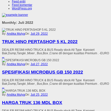
Feed entri
Feed komentar
WordPress.org
Monthly: Juli 2022
By:
Andika Mulya
On:
Juli 29, 2022
TRUK HINO PERTASHOP 5 KL 2022
DEALER RESMI HINO TRUCK & BUS Ready stock All Type Karoseri
Bak,Dump,Tangki ,Mixer , Bus,Box ,Crane dll dengan kualitas Premium . -EURO
...
By:
Andika Mulya
On:
Juli 27, 2022
SPESIFIKASI MICROBUS GB 150 2022
DEALER RESMI HINO TRUCK & BUS Ready stock All Type Karoseri
Bak,Dump,Tangki ,Mixer , Bus,Box ,Crane dll dengan kualitas Premium . -EURO
...
By:
Andika Mulya
On:
Juli 25, 2022
HARGA TRUK 136 MDL BOX
DEALER RESMI HINO TRUCK & BUS Ready stock All Type Karoseri