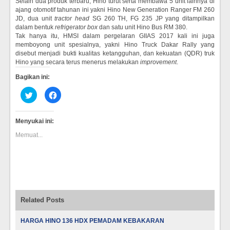
Selain dua produk terbaru, Hino turut serta membawa 5 unit lainnya di
ajang otomotif tahunan ini yakni Hino New Generation Ranger FM 260
JD, dua unit
tractor head
SG 260 TH, FG 235 JP yang ditampilkan
dalam bentuk
refrigerator box
dan satu unit Hino Bus RM 380.
Tak hanya itu, HMSI dalam pergelaran GIIAS 2017 kali ini juga
memboyong unit spesialnya, yakni Hino Truck Dakar Rally yang
disebut menjadi bukti kualitas ketangguhan, dan kekuatan (QDR) truk
Hino yang secara terus menerus melakukan
improvement
.
Bagikan ini:
Klik
Klik
untuk
untuk
berbagi
membagikan
pada
di
Twitter(Membuka
Facebook(Membuka
Menyukai ini:
di
di
jendela
jendela
Memuat...
yang
yang
baru)
baru)
Related Posts
HARGA HINO 136 HDX PEMADAM KEBAKARAN