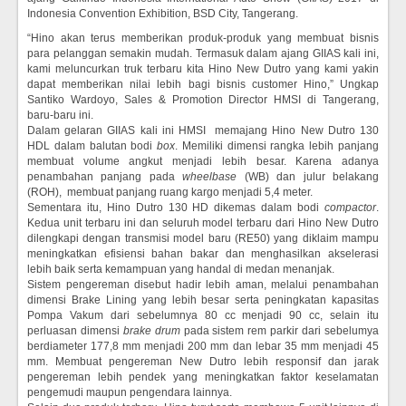
Indonesia Convention Exhibition, BSD City, Tangerang.
“Hino akan terus memberikan produk-produk yang membuat bisnis
para pelanggan semakin mudah. Termasuk dalam ajang GIIAS kali ini,
kami meluncurkan truk terbaru kita Hino New Dutro yang kami yakin
dapat memberikan nilai lebih bagi bisnis customer Hino,” Ungkap
Santiko Wardoyo, Sales & Promotion Director HMSI di Tangerang,
baru-baru ini.
Dalam gelaran GIIAS kali ini HMSI memajang Hino New Dutro 130
HDL dalam balutan bodi
box
. Memiliki dimensi rangka lebih panjang
membuat volume angkut menjadi lebih besar. Karena adanya
penambahan panjang pada
wheelbase
(WB) dan julur belakang
(ROH), membuat panjang ruang kargo menjadi 5,4 meter.
Sementara itu, Hino Dutro 130 HD dikemas dalam bodi
compactor
.
Kedua unit terbaru ini dan seluruh model terbaru dari Hino New Dutro
dilengkapi dengan transmisi model baru (RE50) yang diklaim mampu
meningkatkan efisiensi bahan bakar dan menghasilkan akselerasi
lebih baik serta kemampuan yang handal di medan menanjak.
Sistem pengereman disebut hadir lebih aman, melalui penambahan
dimensi Brake Lining yang lebih besar serta peningkatan kapasitas
Pompa Vakum dari sebelumnya 80 cc menjadi 90 cc, selain itu
perluasan dimensi
brake drum
pada sistem rem parkir dari sebelumya
berdiameter 177,8 mm menjadi 200 mm dan lebar 35 mm menjadi 45
mm. Membuat pengereman New Dutro lebih responsif dan jarak
pengereman lebih pendek yang meningkatkan faktor keselamatan
pengemudi maupun pengendara lainnya.