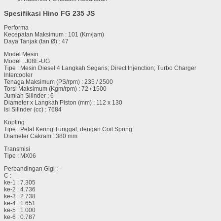
Spesifikasi Hino FG 235 JS
Performa
Kecepatan Maksimum : 101 (Km/jam)
Daya Tanjak (tan Ø) : 47
Model Mesin
Model : J08E-UG
Tipe : Mesin Diesel 4 Langkah Segaris; Direct Injenction; Turbo Charger
Intercooler
Tenaga Maksimum (PS/rpm) : 235 / 2500
Torsi Maksimum (Kgm/rpm) : 72 / 1500
Jumlah Silinder : 6
Diameter x Langkah Piston (mm) : 112 x 130
Isi Silinder (cc) : 7684
Kopling
Tipe : Pelat Kering Tunggal, dengan Coil Spring
Diameter Cakram : 380 mm
Transmisi
Tipe : MX06
Perbandingan Gigi : –
C :
ke-1 : 7.305
ke-2 : 4.736
ke-3 : 2.738
ke-4 : 1.651
ke-5 : 1.000
ke-6 : 0.787