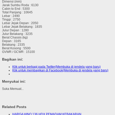
Dimensi (mm)
Jarak Sumbu Roda : 6130
Cabin to End : 5300
Total Panjang : 10645
Lebar : 2490
Tinggi : 2750
Lebar Jejak Depan : 2050
Lebar Jejak Belakang : 1835
Julur Depan : 1280
Julur Belakang : 3235
Berat Chassis (kg)
Depan : 3165
Belakang : 2335
Berat Kosong : 5500
GVWR / GCWR : 15100
Bagikan ini:
Klik untuk berbagi pada Twitter(Membuka di jendela yang baru)
Klik untuk membagikan di Facebook(Membuka di jendela yang baru)
Menyukai ini:
Suka
Memuat...
Related Posts
HARGA HINO 136 HDX PEMADAM KEBAKARAN