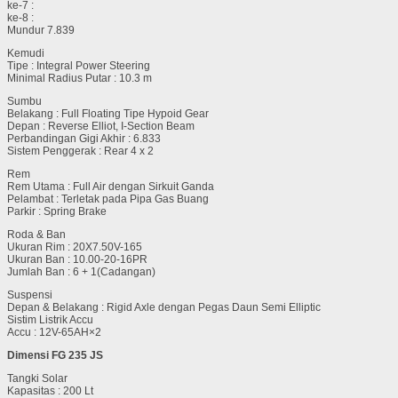
ke-7 :
ke-8 :
Mundur 7.839
Kemudi
Tipe : Integral Power Steering
Minimal Radius Putar : 10.3 m
Sumbu
Belakang : Full Floating Tipe Hypoid Gear
Depan : Reverse Elliot, I-Section Beam
Perbandingan Gigi Akhir : 6.833
Sistem Penggerak : Rear 4 x 2
Rem
Rem Utama : Full Air dengan Sirkuit Ganda
Pelambat : Terletak pada Pipa Gas Buang
Parkir : Spring Brake
Roda & Ban
Ukuran Rim : 20X7.50V-165
Ukuran Ban : 10.00-20-16PR
Jumlah Ban : 6 + 1(Cadangan)
Suspensi
Depan & Belakang : Rigid Axle dengan Pegas Daun Semi Elliptic
Sistim Listrik Accu
Accu : 12V-65AH×2
Dimensi FG 235 JS
Tangki Solar
Kapasitas : 200 Lt