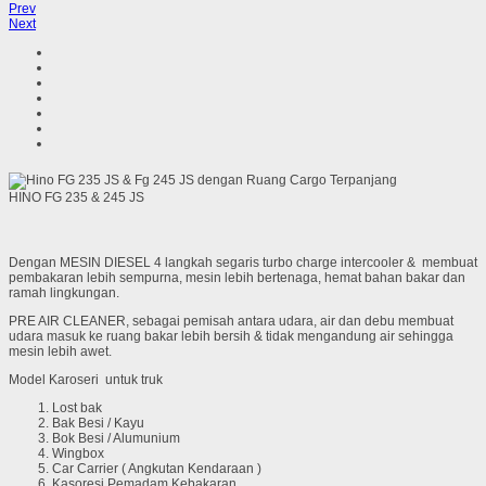
Prev
Next
HINO FG 235 & 245 JS
Dengan MESIN DIESEL 4 langkah segaris turbo charge intercooler & membuat
pembakaran lebih sempurna, mesin lebih bertenaga, hemat bahan bakar dan
ramah lingkungan.
PRE AIR CLEANER, sebagai pemisah antara udara, air dan debu membuat
udara masuk ke ruang bakar lebih bersih & tidak mengandung air sehingga
mesin lebih awet.
Model Karoseri untuk truk
Lost bak
Bak Besi / Kayu
Bok Besi / Alumunium
Wingbox
Car Carrier ( Angkutan Kendaraan )
Kasoresi Pemadam Kebakaran