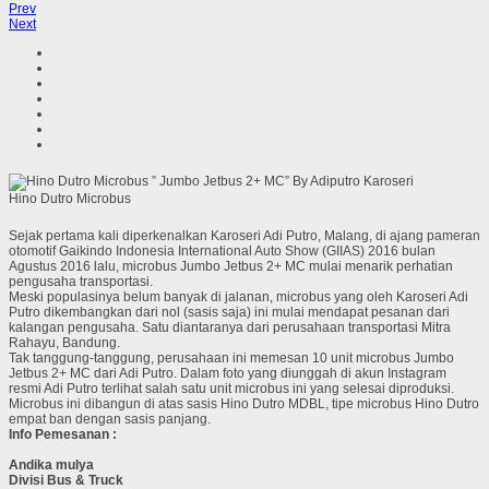
Prev
Next
Hino Dutro Microbus
Sejak pertama kali diperkenalkan Karoseri Adi Putro, Malang, di ajang pameran
otomotif Gaikindo Indonesia International Auto Show (GIIAS) 2016 bulan
Agustus 2016 lalu, microbus Jumbo Jetbus 2+ MC mulai menarik perhatian
pengusaha transportasi.
Meski populasinya belum banyak di jalanan, microbus yang oleh Karoseri Adi
Putro dikembangkan dari nol (sasis saja) ini mulai mendapat pesanan dari
kalangan pengusaha. Satu diantaranya dari perusahaan transportasi Mitra
Rahayu, Bandung.
Tak tanggung-tanggung, perusahaan ini memesan 10 unit microbus Jumbo
Jetbus 2+ MC dari Adi Putro. Dalam foto yang diunggah di akun Instagram
resmi Adi Putro terlihat salah satu unit microbus ini yang selesai diproduksi.
Microbus ini dibangun di atas sasis Hino Dutro MDBL, tipe microbus Hino Dutro
empat ban dengan sasis panjang.
Info Pemesanan :
Andika mulya
Divisi Bus & Truck