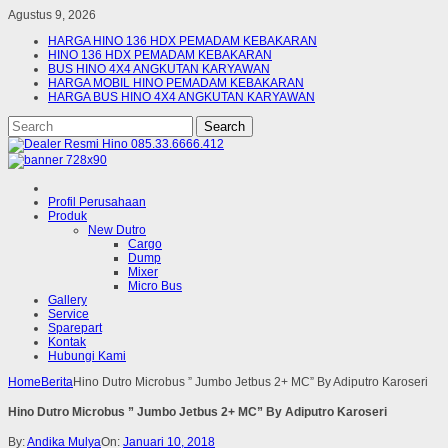
Agustus 9, 2026
HARGA HINO 136 HDX PEMADAM KEBAKARAN
HINO 136 HDX PEMADAM KEBAKARAN
BUS HINO 4X4 ANGKUTAN KARYAWAN
HARGA MOBIL HINO PEMADAM KEBAKARAN
HARGA BUS HINO 4X4 ANGKUTAN KARYAWAN
Profil Perusahaan
Produk
New Dutro
Cargo
Dump
Mixer
Micro Bus
Gallery
Service
Sparepart
Kontak
Hubungi Kami
Home
Berita
Hino Dutro Microbus ” Jumbo Jetbus 2+ MC” By Adiputro Karoseri
Hino Dutro Microbus ” Jumbo Jetbus 2+ MC” By Adiputro Karoseri
By:
Andika Mulya
On:
Januari 10, 2018