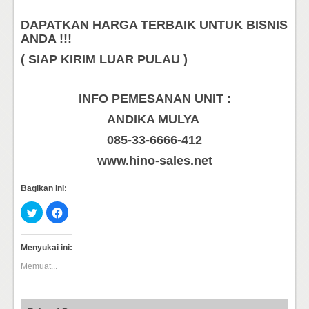
DAPATKAN HARGA TERBAIK UNTUK BISNIS
ANDA !!!
( SIAP KIRIM LUAR PULAU )
INFO PEMESANAN UNIT :
ANDIKA MULYA
085-33-6666-412
www.hino-sales.net
Bagikan ini:
Klik
Klik
untuk
untuk
berbagi
membagikan
pada
di
Twitter(Membuka
Facebook(Membuka
Menyukai ini:
di
di
jendela
jendela
Memuat...
yang
yang
baru)
baru)