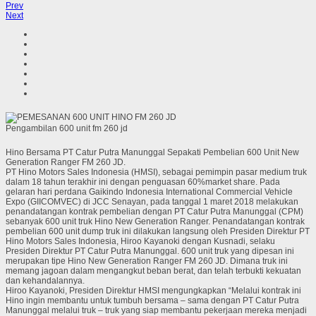
Prev
Next
Pengambilan 600 unit fm 260 jd
Hino Bersama PT Catur Putra Manunggal Sepakati Pembelian 600 Unit New
Generation Ranger FM 260 JD.
PT Hino Motors Sales Indonesia (HMSI), sebagai pemimpin pasar medium truk
dalam 18 tahun terakhir ini dengan penguasan 60%market share. Pada
gelaran hari perdana Gaikindo Indonesia International Commercial Vehicle
Expo (GIICOMVEC) di JCC Senayan, pada tanggal 1 maret 2018 melakukan
penandatangan kontrak pembelian dengan PT Catur Putra Manunggal (CPM)
sebanyak 600 unit truk Hino New Generation Ranger. Penandatangan kontrak
pembelian 600 unit dump truk ini dilakukan langsung oleh Presiden Direktur PT
Hino Motors Sales Indonesia, Hiroo Kayanoki dengan Kusnadi, selaku
Presiden Direktur PT Catur Putra Manunggal. 600 unit truk yang dipesan ini
merupakan tipe Hino New Generation Ranger FM 260 JD. Dimana truk ini
memang jagoan dalam mengangkut beban berat, dan telah terbukti kekuatan
dan kehandalannya.
Hiroo Kayanoki, Presiden Direktur HMSI mengungkapkan “Melalui kontrak ini
Hino ingin membantu untuk tumbuh bersama – sama dengan PT Catur Putra
Manunggal melalui truk – truk yang siap membantu pekerjaan mereka menjadi