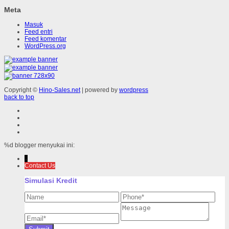
Meta
Masuk
Feed entri
Feed komentar
WordPress.org
Copyright ©
Hino-Sales.net
| powered by
wordpress
back to top
%d
blogger menyukai ini:
↓
Contact Us
Simulasi Kredit