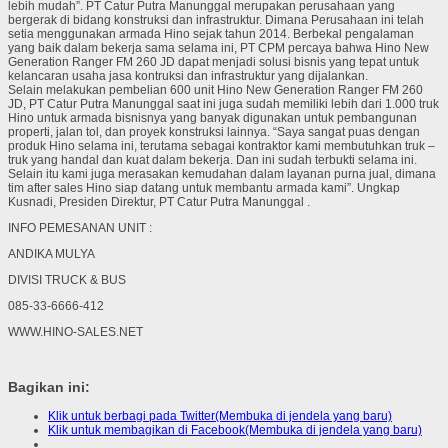
lebih mudah”. PT Catur Putra Manunggal merupakan perusahaan yang
bergerak di bidang konstruksi dan infrastruktur. Dimana Perusahaan ini telah
setia menggunakan armada Hino sejak tahun 2014. Berbekal pengalaman
yang baik dalam bekerja sama selama ini, PT CPM percaya bahwa Hino New
Generation Ranger FM 260 JD dapat menjadi solusi bisnis yang tepat untuk
kelancaran usaha jasa kontruksi dan infrastruktur yang dijalankan.
Selain melakukan pembelian 600 unit Hino New Generation Ranger FM 260
JD, PT Catur Putra Manunggal saat ini juga sudah memiliki lebih dari 1.000 truk
Hino untuk armada bisnisnya yang banyak digunakan untuk pembangunan
properti, jalan tol, dan proyek konstruksi lainnya. “Saya sangat puas dengan
produk Hino selama ini, terutama sebagai kontraktor kami membutuhkan truk –
truk yang handal dan kuat dalam bekerja. Dan ini sudah terbukti selama ini.
Selain itu kami juga merasakan kemudahan dalam layanan purna jual, dimana
tim after sales Hino siap datang untuk membantu armada kami”. Ungkap
Kusnadi, Presiden Direktur, PT Catur Putra Manunggal .
INFO PEMESANAN UNIT :
ANDIKA MULYA
DIVISI TRUCK & BUS
085-33-6666-412
WWW.HINO-SALES.NET
Bagikan ini:
Klik untuk berbagi pada Twitter(Membuka di jendela yang baru)
Klik untuk membagikan di Facebook(Membuka di jendela yang baru)