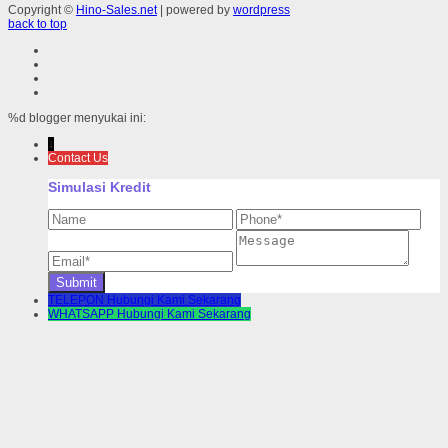
Copyright ©
Hino-Sales.net
| powered by
wordpress
back to top
%d
blogger menyukai ini:
↓
Contact Us
Simulasi Kredit
TELEPON
Hubungi Kami Sekarang
WHATSAPP
Hubungi Kami Sekarang