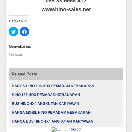
085-33-6666-412
www.hino-sales.net
Bagikan ini:
Klik
Klik
untuk
untuk
berbagi
membagikan
pada
di
Twitter(Membuka
Facebook(Membuka
Menyukai ini:
di
di
jendela
jendela
Memuat...
yang
yang
baru)
baru)
Related Posts
HARGA HINO 136 HDX PEMADAM KEBAKARAN
HINO 136 HDX PEMADAM KEBAKARAN
BUS HINO 4X4 ANGKUTAN KARYAWAN
HARGA MOBIL HINO PEMADAM KEBAKARAN
HARGA BUS HINO 4X4 ANGKUTAN KARYAWAN