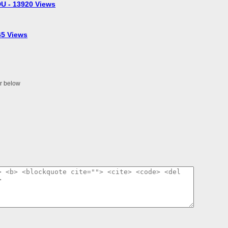
U - 13920 Views
5 Views
er below