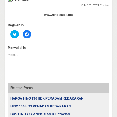
DEALER HINO KEDIRI
www.hino-sales.net
Bagikan ini:
Klik
Klik
untuk
untuk
berbagi
membagikan
pada
di
Twitter(Membuka
Facebook(Membuka
Menyukai ini:
di
di
jendela
jendela
Memuat...
yang
yang
baru)
baru)
Related Posts
HARGA HINO 136 HDX PEMADAM KEBAKARAN
HINO 136 HDX PEMADAM KEBAKARAN
BUS HINO 4X4 ANGKUTAN KARYAWAN