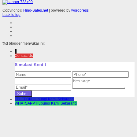
Copyright ©
Hino-Sales.net
| powered by
wordpress
back to top
%d
blogger menyukai ini:
↓
Contact Us
Simulasi Kredit
TELEPON
Hubungi Kami Sekarang
WHATSAPP
Hubungi Kami Sekarang