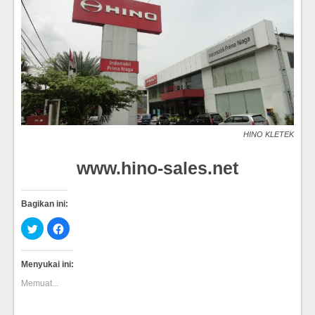
HINO KLETEK
www.hino-sales.net
Bagikan ini:
Klik
Klik
untuk
untuk
berbagi
membagikan
pada
di
Twitter(Membuka
Facebook(Membuka
Menyukai ini:
di
di
jendela
jendela
Memuat...
yang
yang
baru)
baru)