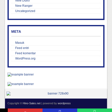
New Dutro
New Ranger
Uncategorized
META
Masuk
Feed entri
Feed komentar
WordPress.org
Copyright ©
Hino-Sales.net
| powered by
wordpress