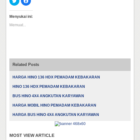
untuk
untuk
berbagi
membagikan
pada
di
Twitter(Membuka
Facebook(Membuka
Menyukai ini:
di
di
jendela
jendela
Memuat...
yang
yang
baru)
baru)
Related Posts
HARGA HINO 136 HDX PEMADAM KEBAKARAN
HINO 136 HDX PEMADAM KEBAKARAN
BUS HINO 4X4 ANGKUTAN KARYAWAN
HARGA MOBIL HINO PEMADAM KEBAKARAN
HARGA BUS HINO 4X4 ANGKUTAN KARYAWAN
MOST VIEW ARTICLE