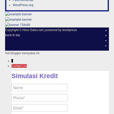
Feed komentar
WordPress.org
Copyright ©
Hino-Sales.net
| powered by
wordpress
back to top
%d
blogger menyukai ini:
↓
Contact Us
Simulasi Kredit