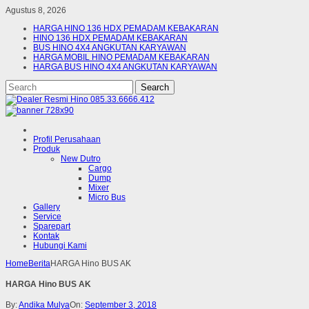
Agustus 8, 2026
HARGA HINO 136 HDX PEMADAM KEBAKARAN
HINO 136 HDX PEMADAM KEBAKARAN
BUS HINO 4X4 ANGKUTAN KARYAWAN
HARGA MOBIL HINO PEMADAM KEBAKARAN
HARGA BUS HINO 4X4 ANGKUTAN KARYAWAN
Profil Perusahaan
Produk
New Dutro
Cargo
Dump
Mixer
Micro Bus
Gallery
Service
Sparepart
Kontak
Hubungi Kami
Home
Berita
HARGA Hino BUS AK
HARGA Hino BUS AK
By:
Andika Mulya
On:
September 3, 2018