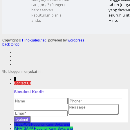
Copyright ©
Hino-Sales.net
| powered by
wordpress
back to top
%d
blogger menyukai ini:
↓
Contact Us
Simulasi Kredit
TELEPON
Hubungi Kami Sekarang
WHATSAPP
Hubungi Kami Sekarang