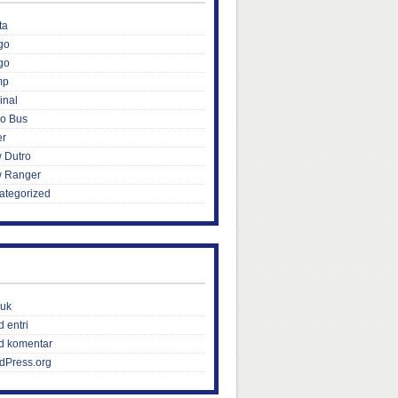
ta
go
go
mp
inal
ro Bus
er
 Dutro
 Ranger
ategorized
uk
 entri
d komentar
dPress.org