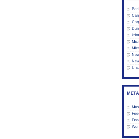
Beri
Car
Car
Du
krim
Mic
Mix
New
New
Unc
META
Mas
Feed
Fee
Wor