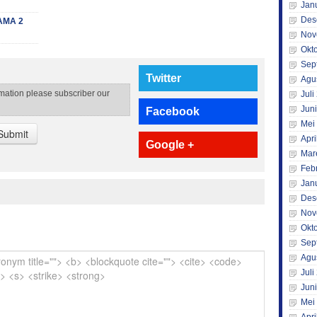
Jan
Des
AMA 2
Nov
Okt
Sep
Twitter
Agu
rmation please subscriber our
Juli
Jun
Facebook
Mei
Submit
Apri
Google +
Mar
Feb
Jan
Des
Nov
Okt
Sep
Agu
Juli
Jun
Mei