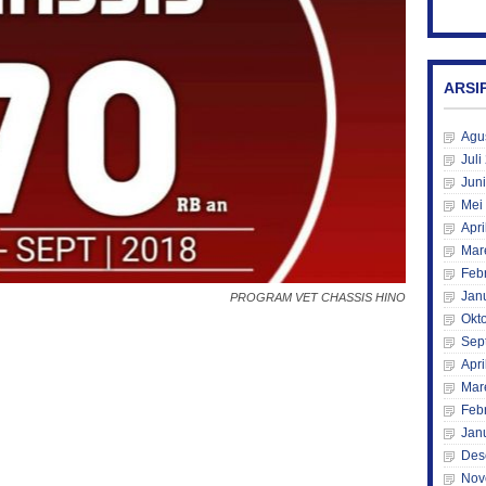
ARSI
Agu
Juli
Jun
Mei
Apri
Mar
Feb
Jan
PROGRAM VET CHASSIS HINO
Okt
Sep
Apri
Mar
Feb
Jan
Des
Nov