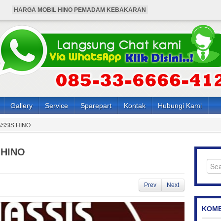
HARGA MOBIL HINO PEMADAM KEBAKARAN
HARGA BUS HINO 4X4 ANGKUTAN KARYAWAN
HARGA HINO 136 HDX PEMADAM KEBAKARAN
HINO 136 HDX PEMADAM KEBAKARAN
BUS HINO 4X4 ANGKUTAN KARYAWAN
Gallery
Service
Sparepart
Kontak
Hubungi Kami
SSIS HINO
 HINO
Prev
Next
KOME