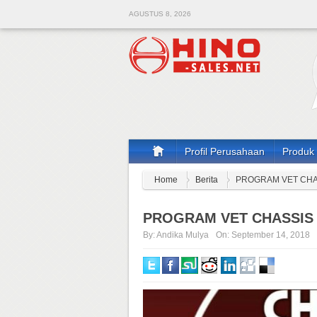
AGUSTUS 8, 2026
Profil Perusahaan
Produk
Home
Berita
PROGRAM VET CHA
PROGRAM VET CHASSIS
By:
Andika Mulya
On:
September 14, 2018