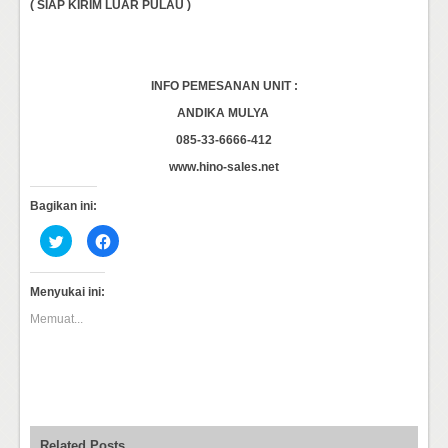
( SIAP KIRIM LUAR PULAU )
INFO PEMESANAN UNIT :
ANDIKA MULYA
085-33-6666-412
www.hino-sales.net
Bagikan ini:
Klik
Klik
untuk
untuk
berbagi
membagikan
pada
di
Twitter(Membuka
Facebook(Membuka
Menyukai ini:
di
di
jendela
jendela
Memuat...
yang
yang
baru)
baru)
Related Posts