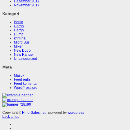
Desember 2017
November 2017
Kategori
Berita
Cargo
Cargo
Dump
kriminal
Micro Bus
Mixer
New Dutro
New Ranger
Uncategorized
Meta
Masuk
Feed entri
Feed komentar
WordPress.org
Copyright ©
Hino-Sales.net
| powered by
wordpress
back to top