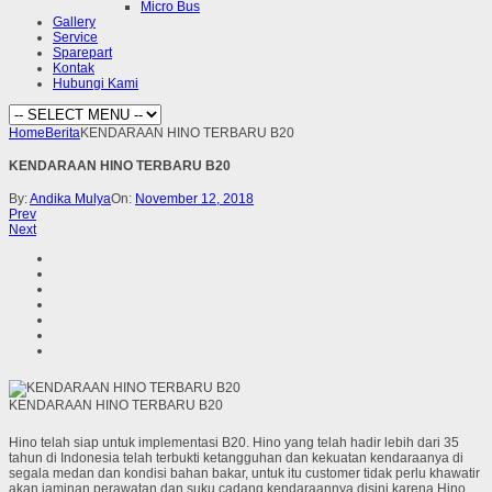
Micro Bus
Gallery
Service
Sparepart
Kontak
Hubungi Kami
Home
Berita
KENDARAAN HINO TERBARU B20
KENDARAAN HINO TERBARU B20
By:
Andika Mulya
On:
November 12, 2018
Prev
Next
KENDARAAN HINO TERBARU B20
Hino telah siap untuk implementasi B20. Hino yang telah hadir lebih dari 35
tahun di Indonesia telah terbukti ketangguhan dan kekuatan kendaraanya di
segala medan dan kondisi bahan bakar, untuk itu customer tidak perlu khawatir
akan jaminan perawatan dan suku cadang kendaraannya disini karena Hino