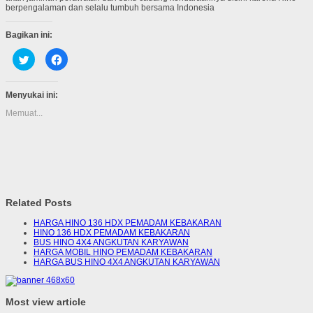
berpengalaman dan selalu tumbuh bersama Indonesia
Bagikan ini:
Klik
Klik
untuk
untuk
berbagi
membagikan
pada
di
Twitter(Membuka
Facebook(Membuka
Menyukai ini:
di
di
jendela
jendela
Memuat...
yang
yang
baru)
baru)
Related Posts
HARGA HINO 136 HDX PEMADAM KEBAKARAN
HINO 136 HDX PEMADAM KEBAKARAN
BUS HINO 4X4 ANGKUTAN KARYAWAN
HARGA MOBIL HINO PEMADAM KEBAKARAN
HARGA BUS HINO 4X4 ANGKUTAN KARYAWAN
Most view article