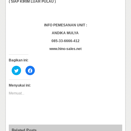
( SIAP KIRIM LUAR PULAU )
INFO PEMESANAN UNIT :
ANDIKA MULYA
085-33-6666-412
www.hino-sales.net
Bagikan ini:
Klik
Klik
untuk
untuk
berbagi
membagikan
pada
di
Twitter(Membuka
Facebook(Membuka
Menyukai ini:
di
di
jendela
jendela
Memuat...
yang
yang
baru)
baru)
Related Posts