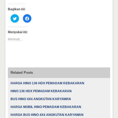
Bagikan ini:
Klik
Klik
untuk
untuk
berbagi
membagikan
pada
di
Twitter(Membuka
Facebook(Membuka
Menyukai ini:
di
di
jendela
jendela
Memuat...
yang
yang
baru)
baru)
Related Posts
HARGA HINO 136 HDX PEMADAM KEBAKARAN
HINO 136 HDX PEMADAM KEBAKARAN
BUS HINO 4X4 ANGKUTAN KARYAWAN
HARGA MOBIL HINO PEMADAM KEBAKARAN
HARGA BUS HINO 4X4 ANGKUTAN KARYAWAN