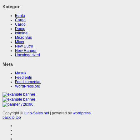
Kategori
Berita
Cargo
Cargo
Dump
kriminal
Micro Bus
Mixer
New Dutro
New Ranger
Uncategorized
Meta
Masuk
Feed entri
Feed komentar
WordPress.org
Copyright ©
Hino-Sales.net
| powered by
wordpress
back to top