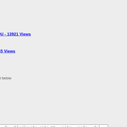
U - 13921 Views
5 Views
er below