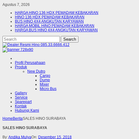
Agustus 7, 2026
HARGA HINO 136 HDX PEMADAM KEBAKARAN
HINO 136 HDX PEMADAM KEBAKARAN
BUS HINO 4X4 ANGKUTAN KARYAWAN
HARGA MOBIL HINO PEMADAM KEBAKARAN
HARGA BUS HINO 4X4 ANGKUTAN KARYAWAN
Profil Perusahaan
Produk
New Dutro
Cargo
Dump
Mixer
Micro Bus
Gallery
Service
Sparepart
Kontak
Hubungi Kami
Home
Berita
SALES HINO SURABAYA
SALES HINO SURABAYA
By:
Andika Mulya
On:
Desember 15, 2018