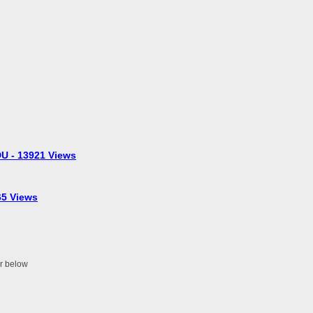
U - 13921 Views
5 Views
er below