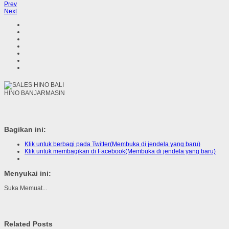
Prev
Next
HINO BANJARMASIN
Bagikan ini:
Klik untuk berbagi pada Twitter(Membuka di jendela yang baru)
Klik untuk membagikan di Facebook(Membuka di jendela yang baru)
Menyukai ini:
Suka
Memuat...
Related Posts