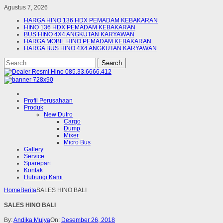
Agustus 7, 2026
HARGA HINO 136 HDX PEMADAM KEBAKARAN
HINO 136 HDX PEMADAM KEBAKARAN
BUS HINO 4X4 ANGKUTAN KARYAWAN
HARGA MOBIL HINO PEMADAM KEBAKARAN
HARGA BUS HINO 4X4 ANGKUTAN KARYAWAN
Profil Perusahaan
Produk
New Dutro
Cargo
Dump
Mixer
Micro Bus
Gallery
Service
Sparepart
Kontak
Hubungi Kami
Home
Berita
SALES HINO BALI
SALES HINO BALI
By:
Andika Mulya
On:
Desember 26, 2018