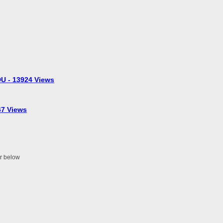
U - 13924 Views
7 Views
er below