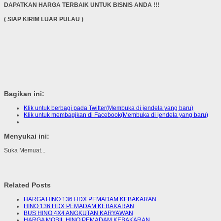
DAPATKAN HARGA TERBAIK UNTUK BISNIS ANDA !!!
( SIAP KIRIM LUAR PULAU )
Bagikan ini:
Klik untuk berbagi pada Twitter(Membuka di jendela yang baru)
Klik untuk membagikan di Facebook(Membuka di jendela yang baru)
Menyukai ini:
Suka
Memuat...
Related Posts
HARGA HINO 136 HDX PEMADAM KEBAKARAN
HINO 136 HDX PEMADAM KEBAKARAN
BUS HINO 4X4 ANGKUTAN KARYAWAN
HARGA MOBIL HINO PEMADAM KEBAKARAN