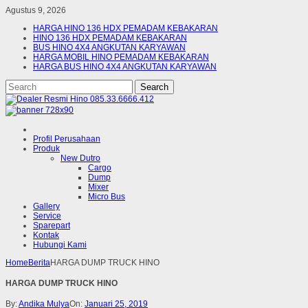
Agustus 9, 2026
HARGA HINO 136 HDX PEMADAM KEBAKARAN
HINO 136 HDX PEMADAM KEBAKARAN
BUS HINO 4X4 ANGKUTAN KARYAWAN
HARGA MOBIL HINO PEMADAM KEBAKARAN
HARGA BUS HINO 4X4 ANGKUTAN KARYAWAN
Profil Perusahaan
Produk
New Dutro
Cargo
Dump
Mixer
Micro Bus
Gallery
Service
Sparepart
Kontak
Hubungi Kami
Home
Berita
HARGA DUMP TRUCK HINO
HARGA DUMP TRUCK HINO
By:
Andika Mulya
On:
Januari 25, 2019