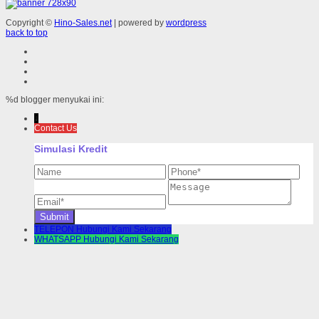
Copyright ©
Hino-Sales.net
| powered by
wordpress
back to top
%d
blogger menyukai ini:
↓
Contact Us
Simulasi Kredit
TELEPON
Hubungi Kami Sekarang
WHATSAPP
Hubungi Kami Sekarang