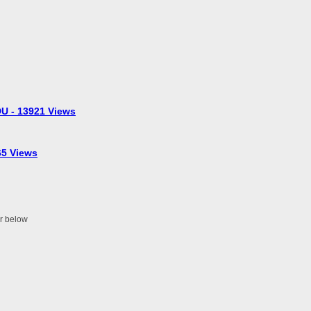
U - 13921 Views
5 Views
er below