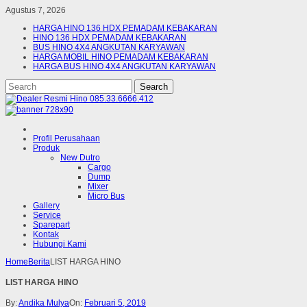
Agustus 7, 2026
HARGA HINO 136 HDX PEMADAM KEBAKARAN
HINO 136 HDX PEMADAM KEBAKARAN
BUS HINO 4X4 ANGKUTAN KARYAWAN
HARGA MOBIL HINO PEMADAM KEBAKARAN
HARGA BUS HINO 4X4 ANGKUTAN KARYAWAN
Profil Perusahaan
Produk
New Dutro
Cargo
Dump
Mixer
Micro Bus
Gallery
Service
Sparepart
Kontak
Hubungi Kami
Home
Berita
LIST HARGA HINO
LIST HARGA HINO
By:
Andika Mulya
On:
Februari 5, 2019