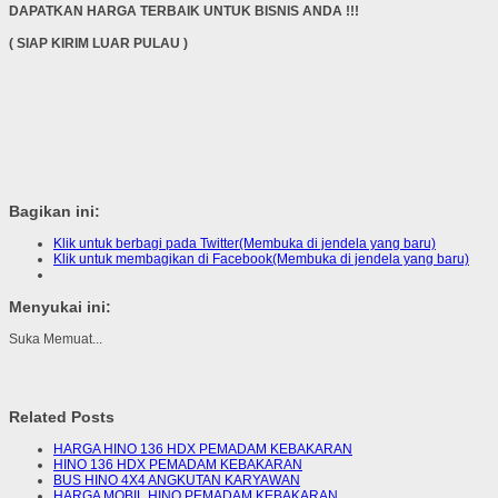
DAPATKAN HARGA TERBAIK UNTUK BISNIS ANDA !!!
( SIAP KIRIM LUAR PULAU )
Bagikan ini:
Klik untuk berbagi pada Twitter(Membuka di jendela yang baru)
Klik untuk membagikan di Facebook(Membuka di jendela yang baru)
Menyukai ini:
Suka
Memuat...
Related Posts
HARGA HINO 136 HDX PEMADAM KEBAKARAN
HINO 136 HDX PEMADAM KEBAKARAN
BUS HINO 4X4 ANGKUTAN KARYAWAN
HARGA MOBIL HINO PEMADAM KEBAKARAN