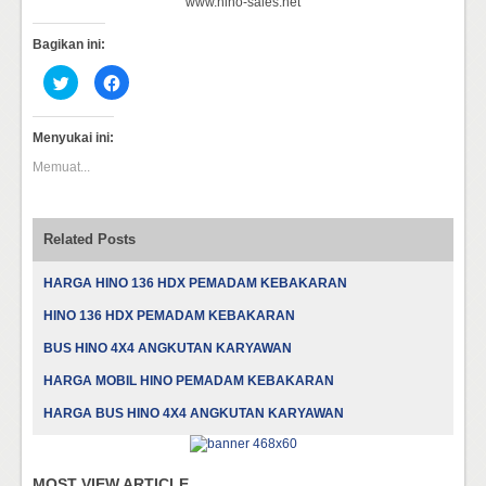
www.hino-sales.net
Bagikan ini:
Klik
Klik
untuk
untuk
berbagi
membagikan
pada
di
Twitter(Membuka
Facebook(Membuka
Menyukai ini:
di
di
jendela
jendela
Memuat...
yang
yang
baru)
baru)
Related Posts
HARGA HINO 136 HDX PEMADAM KEBAKARAN
HINO 136 HDX PEMADAM KEBAKARAN
BUS HINO 4X4 ANGKUTAN KARYAWAN
HARGA MOBIL HINO PEMADAM KEBAKARAN
HARGA BUS HINO 4X4 ANGKUTAN KARYAWAN
MOST VIEW ARTICLE