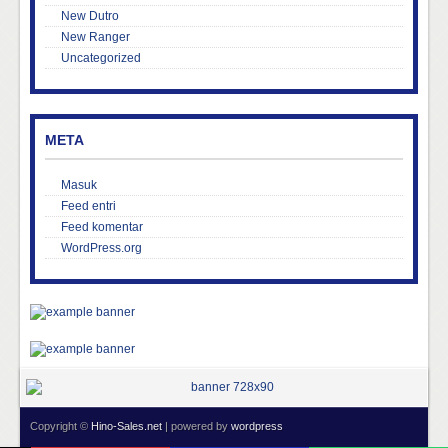
New Dutro
New Ranger
Uncategorized
META
Masuk
Feed entri
Feed komentar
WordPress.org
Copyright ©
Hino-Sales.net
| powered by
wordpress