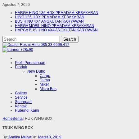
Agustus 7, 2026
HARGA HINO 136 HDX PEMADAM KEBAKARAN
HINO 136 HDX PEMADAM KEBAKARAN
BUS HINO 4X4 ANGKUTAN KARYAWAN
HARGA MOBIL HINO PEMADAM KEBAKARAN
HARGA BUS HINO 4X4 ANGKUTAN KARYAWAN
Profil Perusahaan
Produk
New Dutro
Cargo
Dump
Mixer
Micro Bus
Gallery
Service
Sparepart
Kontak
Hubungi Kami
Home
Berita
TRUK WING BOX
TRUK WING BOX
By:
Andika Mulya
On:
Maret 8, 2019