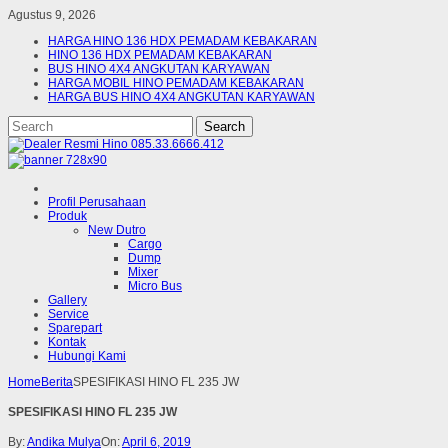
Agustus 9, 2026
HARGA HINO 136 HDX PEMADAM KEBAKARAN
HINO 136 HDX PEMADAM KEBAKARAN
BUS HINO 4X4 ANGKUTAN KARYAWAN
HARGA MOBIL HINO PEMADAM KEBAKARAN
HARGA BUS HINO 4X4 ANGKUTAN KARYAWAN
Profil Perusahaan
Produk
New Dutro
Cargo
Dump
Mixer
Micro Bus
Gallery
Service
Sparepart
Kontak
Hubungi Kami
Home
Berita
SPESIFIKASI HINO FL 235 JW
SPESIFIKASI HINO FL 235 JW
By:
Andika Mulya
On:
April 6, 2019