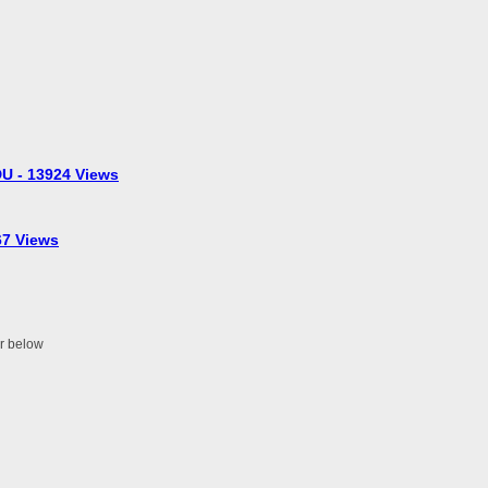
U - 13924 Views
7 Views
er below