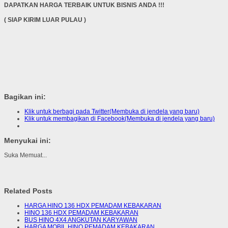
DAPATKAN HARGA TERBAIK UNTUK BISNIS ANDA !!!
( SIAP KIRIM LUAR PULAU )
Bagikan ini:
Klik untuk berbagi pada Twitter(Membuka di jendela yang baru)
Klik untuk membagikan di Facebook(Membuka di jendela yang baru)
Menyukai ini:
Suka
Memuat...
Related Posts
HARGA HINO 136 HDX PEMADAM KEBAKARAN
HINO 136 HDX PEMADAM KEBAKARAN
BUS HINO 4X4 ANGKUTAN KARYAWAN
HARGA MOBIL HINO PEMADAM KEBAKARAN