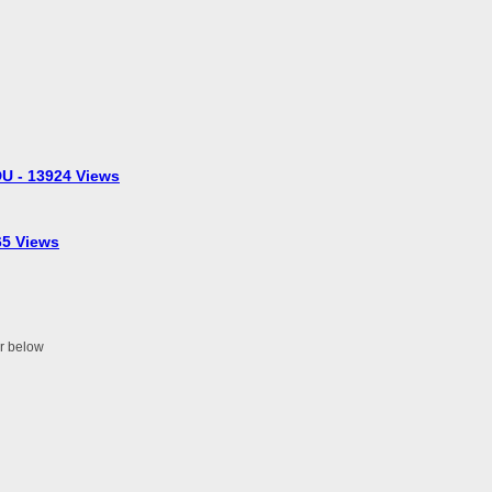
U - 13924 Views
5 Views
er below