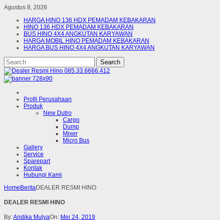
Agustus 8, 2026
HARGA HINO 136 HDX PEMADAM KEBAKARAN
HINO 136 HDX PEMADAM KEBAKARAN
BUS HINO 4X4 ANGKUTAN KARYAWAN
HARGA MOBIL HINO PEMADAM KEBAKARAN
HARGA BUS HINO 4X4 ANGKUTAN KARYAWAN
Profil Perusahaan
Produk
New Dutro
Cargo
Dump
Mixer
Micro Bus
Gallery
Service
Sparepart
Kontak
Hubungi Kami
Home
Berita
DEALER RESMI HINO
DEALER RESMI HINO
By:
Andika Mulya
On:
Mei 24, 2019