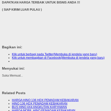
DAPATKAN HARGA TERBAIK UNTUK BISNIS ANDA !!!
( SIAP KIRIM LUAR PULAU )
Bagikan ini:
Klik untuk berbagi pada Twitter(Membuka di jendela yang baru)
Klik untuk membagikan di Facebook(Membuka di jendela yang baru)
Menyukai ini:
Suka
Memuat...
Related Posts
HARGA HINO 136 HDX PEMADAM KEBAKARAN
HINO 136 HDX PEMADAM KEBAKARAN
BUS HINO 4X4 ANGKUTAN KARYAWAN
HARGA MOBIL HINO PEMADAM KEBAKARAN