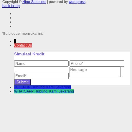
Copyright ©
Hino-Sales.net
| powered by
wordpress
back to top
%d
blogger menyukai ini:
↓
Contact Us
Simulasi Kredit
TELEPON
Hubungi Kami Sekarang
WHATSAPP
Hubungi Kami Sekarang