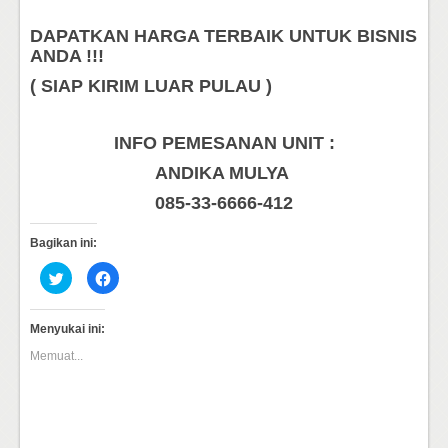
DAPATKAN HARGA TERBAIK UNTUK BISNIS
ANDA !!!
( SIAP KIRIM LUAR PULAU )
INFO PEMESANAN UNIT :
ANDIKA MULYA
085-33-6666-412
Bagikan ini:
Klik
Klik
untuk
untuk
berbagi
membagikan
pada
di
Twitter(Membuka
Facebook(Membuka
Menyukai ini:
di
di
jendela
jendela
Memuat...
yang
yang
baru)
baru)