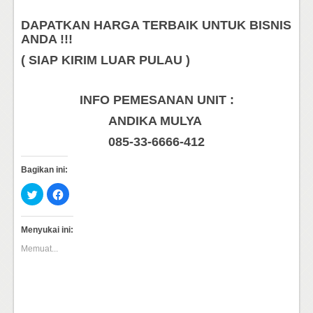
DAPATKAN HARGA TERBAIK UNTUK BISNIS
ANDA !!!
( SIAP KIRIM LUAR PULAU )
INFO PEMESANAN UNIT :
ANDIKA MULYA
085-33-6666-412
Bagikan ini:
Klik
Klik
untuk
untuk
berbagi
membagikan
pada
di
Twitter(Membuka
Facebook(Membuka
Menyukai ini:
di
di
jendela
jendela
Memuat...
yang
yang
baru)
baru)