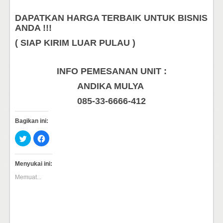
DAPATKAN HARGA TERBAIK UNTUK BISNIS
ANDA !!!
( SIAP KIRIM LUAR PULAU )
INFO PEMESANAN UNIT :
ANDIKA MULYA
085-33-6666-412
Bagikan ini:
Klik
Klik
untuk
untuk
berbagi
membagikan
pada
di
Twitter(Membuka
Facebook(Membuka
Menyukai ini:
di
di
jendela
jendela
Memuat...
yang
yang
baru)
baru)