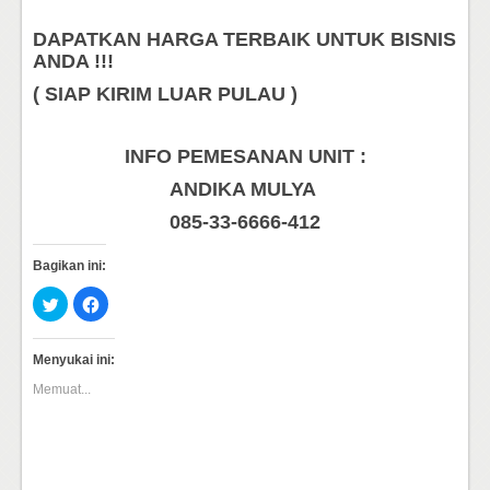
DAPATKAN HARGA TERBAIK UNTUK BISNIS
ANDA !!!
( SIAP KIRIM LUAR PULAU )
INFO PEMESANAN UNIT :
ANDIKA MULYA
085-33-6666-412
Bagikan ini:
Klik
Klik
untuk
untuk
berbagi
membagikan
pada
di
Twitter(Membuka
Facebook(Membuka
Menyukai ini:
di
di
jendela
jendela
Memuat...
yang
yang
baru)
baru)