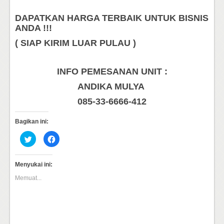
DAPATKAN HARGA TERBAIK UNTUK BISNIS
ANDA !!!
( SIAP KIRIM LUAR PULAU )
INFO PEMESANAN UNIT :
ANDIKA MULYA
085-33-6666-412
Bagikan ini:
Klik
Klik
untuk
untuk
berbagi
membagikan
pada
di
Twitter(Membuka
Facebook(Membuka
Menyukai ini:
di
di
jendela
jendela
Memuat...
yang
yang
baru)
baru)