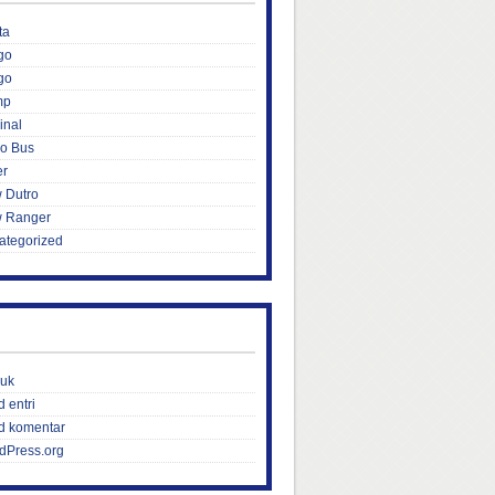
ta
go
go
mp
inal
ro Bus
er
 Dutro
 Ranger
ategorized
uk
 entri
d komentar
dPress.org