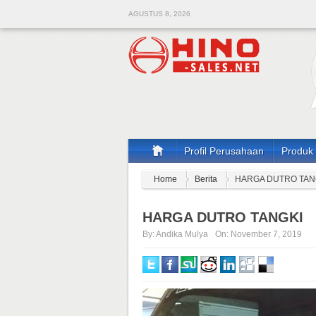
AGUSTUS 8, 2026
Profil Perusahaan
Produk
Home
Berita
HARGA DUTRO TAN
HARGA DUTRO TANGKI
By:
Andika Mulya
On:
November 7, 2019