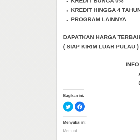
KREDIT BUNGA 0%
KREDIT HINGGA 4 TAHU
PROGRAM LAINNYA
DAPATKAN HARGA TERBAIK 
( SIAP KIRIM LUAR PULAU )
INFO
Bagikan ini:
Klik
Klik
untuk
untuk
berbagi
membagikan
pada
di
Twitter(Membuka
Facebook(Membuka
Menyukai ini:
di
di
jendela
jendela
Memuat...
yang
yang
baru)
baru)