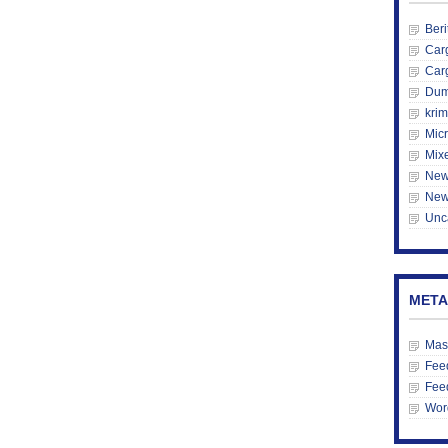
Beri
Car
Car
Du
krim
Mic
Mix
New
New
Unc
META
Mas
Feed
Fee
Wor