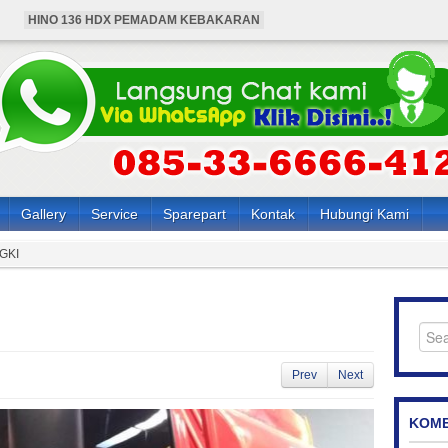
HINO 136 HDX PEMADAM KEBAKARAN
BUS HINO 4X4 ANGKUTAN KARYAWAN
HARGA MOBIL HINO PEMADAM KEBAKARAN
HARGA BUS HINO 4X4 ANGKUTAN KARYAWAN
HARGA HINO 136 HDX PEMADAM KEBAKARAN
Gallery
Service
Sparepart
Kontak
Hubungi Kami
GKI
Prev
Next
KOME