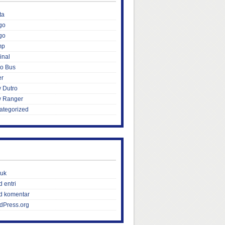
ta
go
go
mp
inal
ro Bus
er
 Dutro
 Ranger
ategorized
uk
 entri
d komentar
dPress.org