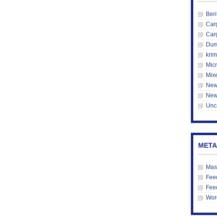
Beri
Car
Car
Du
krim
Mic
Mix
New
New
Unc
META
Mas
Feed
Fee
Wor