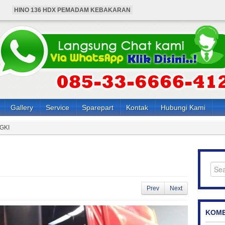
HINO 136 HDX PEMADAM KEBAKARAN
BUS HINO 4X4 ANGKUTAN KARYAWAN
HARGA MOBIL HINO PEMADAM KEBAKARAN
HARGA BUS HINO 4X4 ANGKUTAN KARYAWAN
HARGA HINO 136 HDX PEMADAM KEBAKARAN
Gallery
Service
Sparepart
Kontak
Hubungi Kami
GKI
Prev
Next
KOME