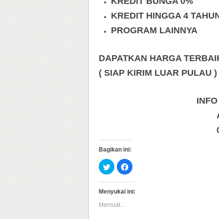
KREDIT BUNGA 0%
KREDIT HINGGA 4 TAHU
PROGRAM LAINNYA
DAPATKAN HARGA TERBAIK 
( SIAP KIRIM LUAR PULAU )
INFO
Bagikan ini:
Klik
Klik
untuk
untuk
berbagi
membagikan
pada
di
Twitter(Membuka
Facebook(Membuka
Menyukai ini:
di
di
jendela
jendela
Memuat...
yang
yang
baru)
baru)