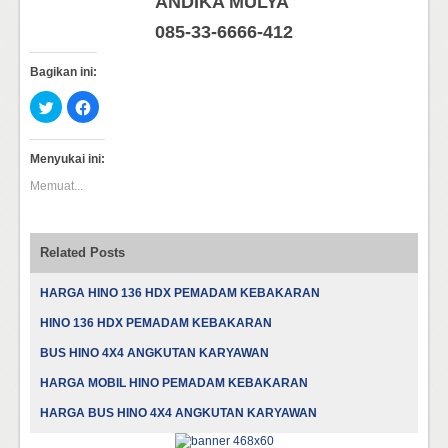
ANDIKA MULYA
085-33-6666-412
Bagikan ini:
Klik
Klik
untuk
untuk
berbagi
membagikan
pada
di
Twitter(Membuka
Facebook(Membuka
Menyukai ini:
di
di
jendela
jendela
Memuat...
yang
yang
baru)
baru)
Related Posts
HARGA HINO 136 HDX PEMADAM KEBAKARAN
HINO 136 HDX PEMADAM KEBAKARAN
BUS HINO 4X4 ANGKUTAN KARYAWAN
HARGA MOBIL HINO PEMADAM KEBAKARAN
HARGA BUS HINO 4X4 ANGKUTAN KARYAWAN