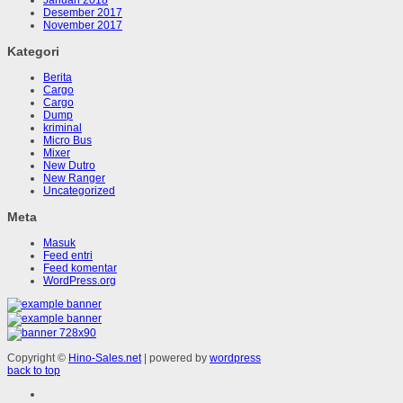
Desember 2017
November 2017
Kategori
Berita
Cargo
Cargo
Dump
kriminal
Micro Bus
Mixer
New Dutro
New Ranger
Uncategorized
Meta
Masuk
Feed entri
Feed komentar
WordPress.org
Copyright ©
Hino-Sales.net
| powered by
wordpress
back to top